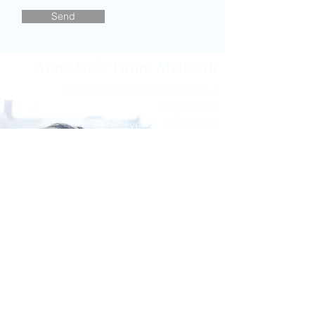
Send
Anne Sofie Timm Meltvedt
Konceptudvikler // Tekstforfatter //
Storyboarder
Frejasvej 12, 8464 Galten
mail@meltvedt.dk
+45 22545139
www.meltvedt.dk
© 2023 by Fashion Diva. Proudly
created with
Wix.com