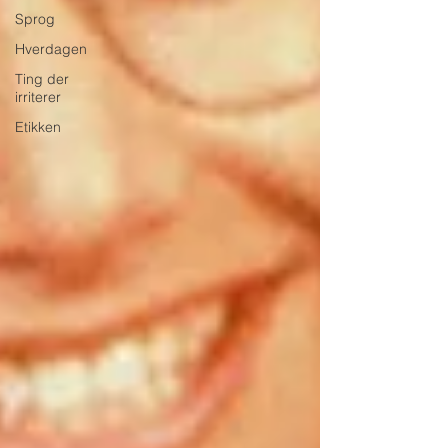
Sprog
Hverdagen
Ting der
irriterer
Etikken